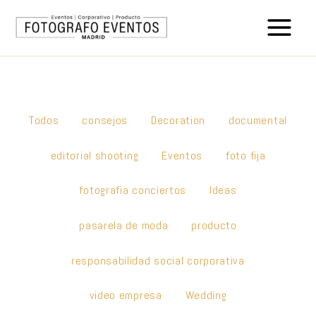
Ir
Filter
al
posts
contenido
by
category
Todos
consejos
Decoration
documental
editorial shooting
Eventos
foto fija
fotografia conciertos
Ideas
pasarela de moda
producto
responsabilidad social corporativa
video empresa
Wedding